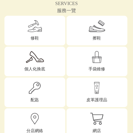
SERVICES
服務一覽
修鞋
擦鞋
個人化換底
手袋維修
配匙
皮革護理品
分店網絡
網店