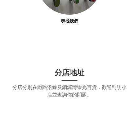
尋找我們
分店地址
分店分別在鐵路沿線及銅鑼灣崇光百貨，歡迎到訪小
店並查詢你的問題。