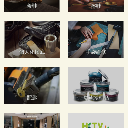
修鞋
擦鞋
個人化換底
手袋維修
配匙
皮革護理品